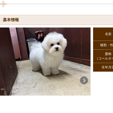
基本情報
名前
種類・
愛称
（コールネ
生年月