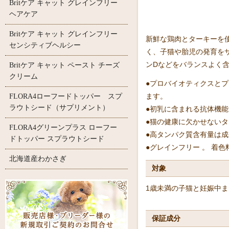
Britケア キャット グレインフリー
ヘアケア
Britケア キャット グレインフリー
新鮮な鶏肉とターキーを
センシティブヘルシー
く、子猫や胎児の発育を
ンDなどをバランスよく
Britケア キャット ペースト チーズ
クリーム
●プロバイオティクスと
ます。
FLORA4ローフードトッパー スプ
ラウトシード（サプリメント）
●初乳に含まれる抗体機
●猫の健康に欠かせない
FLORA4グリーンプラス ローフー
●高タンパク質含有量は
ドトッパー スプラウトシード
●グレインフリー 。 着
北海道産わかさぎ
対象
1歳未満の子猫と妊娠中
保証成分