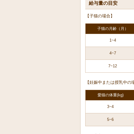
給与量の目安
【子猫の場合】
子猫の月齢（月）
1~4
4~7
7~12
【妊娠中または授乳中の
愛猫の体重(kg)
3~4
5~6