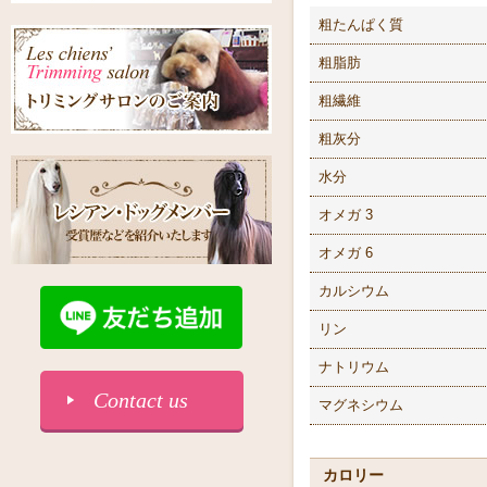
粗たんぱく質
粗脂肪
粗繊維
粗灰分
水分
オメガ 3
オメガ 6
カルシウム
リン
ナトリウム
Contact us
マグネシウム
カロリー