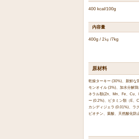
400 kcal/100g
内容量
400g / 2㎏ /7kg
原材料
乾燥ターキー (30%)、新鮮な
モンオイル (3%)、加水分解鶏レバ
ネラル類(Zn、Mn、Fe、Cu、K
ー (0.2%)、ビタミン類（E、
カシディジェラ (0.01%)、ラ
ビオチン、葉酸、天然酸化防