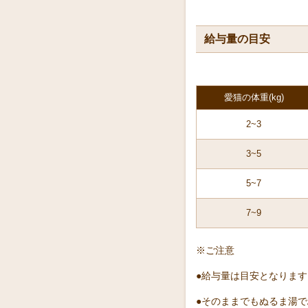
給与量の目安
愛猫の体重(kg)
2~3
3~5
5~7
7~9
※ご注意
●給与量は目安となりま
●そのままでもぬるま湯