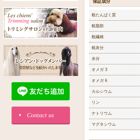
保証成分
粗たんぱく質
粗脂肪
粗繊維
粗灰分
水分
オメガ 3
オメガ 6
カルシウム
リン
ナトリウム
Contact us
マグネシウム