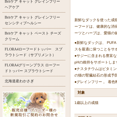
Britケア キャット グレインフリー
ヘアケア
Britケア キャット グレインフリー
新鮮なダックを使った成
センシティブヘルシー
ーフードは、健康的な消
ーツとハーブは、愛猫の
Britケア キャット ペースト チーズ
クリーム
●新鮮なダックは、 PU
スを最適に保つことをサ
FLORA4ローフードトッパー スプ
ラウトシード（サプリメント）
●サジーに含まれる豊富
pHの維持をサポートしま
FLORA4グリーンプラス ローフー
●ナスタチウムはビタミ
ドトッパー スプラウトシード
の猫の腎臓結石の形成予
北海道産わかさぎ
●グレインフリー 。 着
対象
1歳以上の成猫