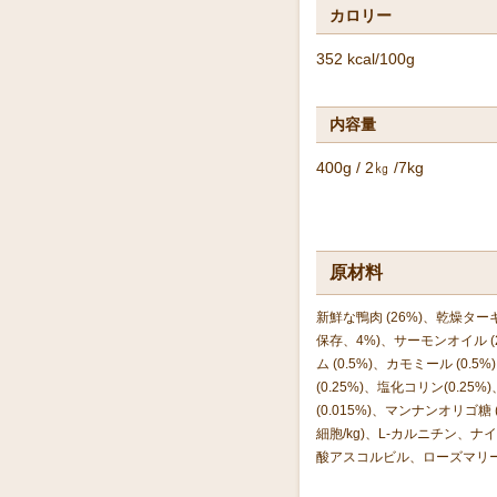
カロリー
352 kcal/100g
内容量
400g / 2㎏ /7kg
原材料
新鮮な鴨肉 (26%)、乾燥ターキ
保存、4%)、サーモンオイル (
ム (0.5%)、カモミール (0.5
(0.25%)、塩化コリン(0.2
(0.015%)、マンナンオリゴ糖 
細胞/kg)、L-カルニチン
酸アスコルビル、ローズマリ