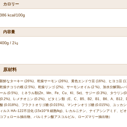
カロリー
386 kcal/100g
内容量
400g / 2㎏
原材料
新鮮なターキー (26%)、乾燥サーモン (26%)、黄色エンドウ豆 (16%)、ヒヨコ豆 
乾燥チコリの根 (2.5%)、乾燥リンゴ (2%)、サーモンオイル (2 %)、加水分解鶏レバー
ール (0.5%)、ミネラル類(Zn、Mn、Fe、Cu、KI、Se)、サジー (0.3%)、タウリン
(0.2%)、L-メチオニン (0.2%)、ビタミン類（E、C、B5、B2、B1、B6、A、B12
酸 (0.018%)、フラクトオリゴ糖 (0.015%)、マンナンオリゴ糖 (0.015%)、ユッ
ィルス HA–122不活化 (15x10^9 細胞/kg)、L-カルニチン、ナイアシンア
コフェロール抽出物、パルミチン酸アスコルビル、ローズマリー抽出物）