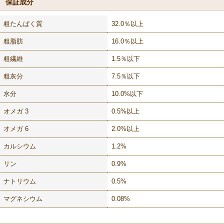
保証成分
粗たんぱく質
32.0％以上
粗脂肪
16.0％以上
粗繊維
1.5％以下
粗灰分
7.5％以下
水分
10.0%以下
オメガ 3
0.5%以上
オメガ 6
2.0%以上
カルシウム
1.2%
リン
0.9%
ナトリウム
0.5%
マグネシウム
0.08%