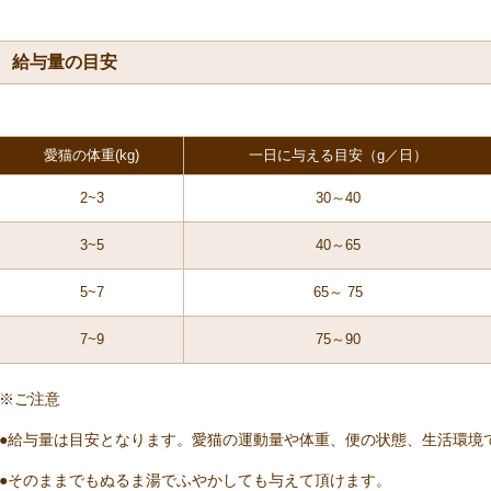
給与量の目安
愛猫の体重(kg)
一日に与える目安（g／日）
2~3
30～40
3~5
40～65
5~7
65～ 75
7~9
75～90
※ご注意
●給与量は目安となります。愛猫の運動量や体重、便の状態、生活環境
●そのままでもぬるま湯でふやかしても与えて頂けます。