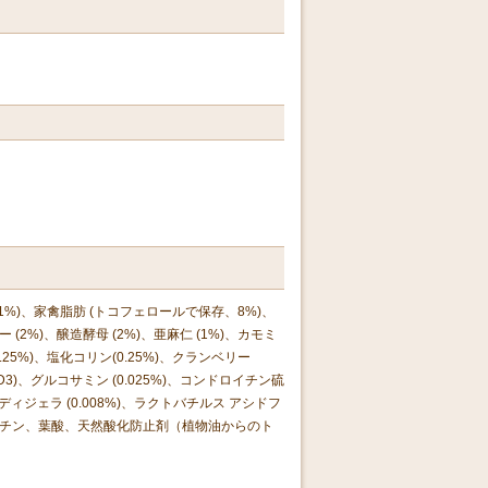
(11%)、家禽脂肪 (トコフェロールで保存、8%)、
 (2%)、醸造酵母 (2%)、亜麻仁 (1%)、カモミ
(0.25%)、塩化コリン(0.25%)、クランベリー
、D3)、グルコサミン (0.025%)、コンドロイチン硫
カシディジェラ (0.008%)、ラクトバチルス アシドフ
ミド、ビオチン、葉酸、天然酸化防止剤（植物油からのト