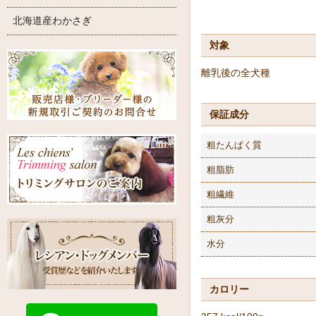
北海道産わかさぎ
対象
離乳後の全犬種
保証成分
粗たんぱく質
粗脂肪
粗繊維
粗灰分
水分
カロリー