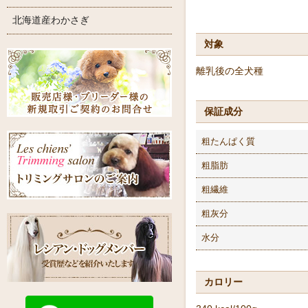
北海道産わかさぎ
対象
離乳後の全犬種
保証成分
粗たんぱく質
粗脂肪
粗繊維
粗灰分
水分
カロリー